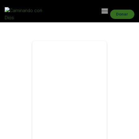
Donar
INICIO
ÚNETE
NUESTRA MISIÓN
EVENTOS
GALERÍA DE FOTOS
DONAR
SPONSORS
CONTACTO